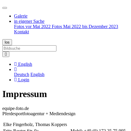
Galerie
in eigener Sache
Fotos vor Mai 2022
Fotos Mai 2022 bis Dezember 2023
Kontakt
English
Deutsch
English
Login
Impressum
equipe-foto.de
Pferdesportfotoagentur + Mediendesign
Elke Fingerholz, Thomas Koppers
Fritz-Reuter-Str. 9a
Mobil: +49 (0) 172 25 75 995