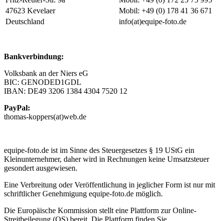
47623 Kevelaer
Mobil: +49 (0) 178 41 36 671
Deutschland
info(at)equipe-foto.de
Bankverbindung:
Volksbank an der Niers eG
BIC: GENODED1GDL
IBAN: DE49 3206 1384 4304 7520 12
PayPal:
thomas-koppers(at)web.de
equipe-foto.de ist im Sinne des Steuergesetzes § 19 UStG ein
Kleinunternehmer, daher wird in Rechnungen keine Umsatzsteuer
gesondert ausgewiesen.
Eine Verbreitung oder Veröffentlichung in jeglicher Form ist nur mit
schriftlicher Genehmigung equipe-foto.de möglich.
Die Europäische Kommission stellt eine Plattform zur Online-
Streitbeilegung (OS) bereit. Die Plattform finden Sie