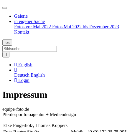
Galerie
in eigener Sache
Fotos vor Mai 2022
Fotos Mai 2022 bis Dezember 2023
Kontakt
English
Deutsch
English
Login
Impressum
equipe-foto.de
Pferdesportfotoagentur + Mediendesign
Elke Fingerholz, Thomas Koppers
Fritz-Reuter-Str. 9a
Mobil: +49 (0) 172 25 75 995