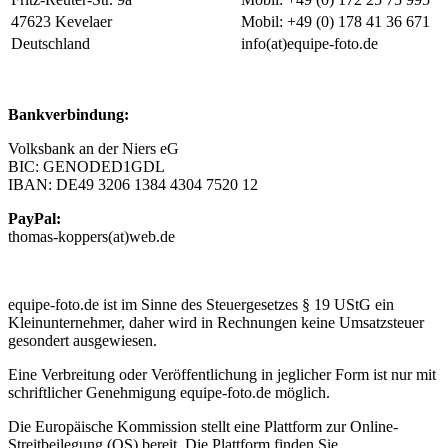
47623 Kevelaer
Mobil: +49 (0) 178 41 36 671
Deutschland
info(at)equipe-foto.de
Bankverbindung:
Volksbank an der Niers eG
BIC: GENODED1GDL
IBAN: DE49 3206 1384 4304 7520 12
PayPal:
thomas-koppers(at)web.de
equipe-foto.de ist im Sinne des Steuergesetzes § 19 UStG ein
Kleinunternehmer, daher wird in Rechnungen keine Umsatzsteuer
gesondert ausgewiesen.
Eine Verbreitung oder Veröffentlichung in jeglicher Form ist nur mit
schriftlicher Genehmigung equipe-foto.de möglich.
Die Europäische Kommission stellt eine Plattform zur Online-
Streitbeilegung (OS) bereit. Die Plattform finden Sie