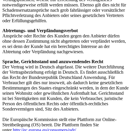
notwendigerweise erfüllt werden müssen. Ebenso gilt dies nicht für
Schadensersatzansprüche nach grob fahrlässiger oder vorsätzlicher
Pflichtverletzung des Anbieters oder seines gesetzlichen Vertreters
oder Erfüllungsgehilfen.
Abtretungs- und Verpfändungsverbot
Ansprüche oder Rechte des Kunden gegen den Anbieter dürfen
ohne dessen Zustimmung nicht abgetreten oder verpfändet werden,
es sei denn der Kunde hat ein berechtigtes Interesse an der
Abtretung oder Verpfändung nachgewiesen.
Sprache, Gerichtsstand und anzuwendendes Recht
Der Vertrag wird in Deutsch abgefasst. Die weitere Durchführung
der Vertragsbeziehung erfolgt in Deutsch. Es findet ausschließlich
das Recht der Bundesrepublik Deutschland Anwendung. Für
Verbraucher gilt dies nur insoweit, als dadurch keine gesetzlichen
Bestimmungen des Staates eingeschränkt werden, in dem der Kunde
seinen Wohnsitz oder gewöhnlichen Aufenthalt hat. Gerichtsstand
ist bei Streitigkeiten mit Kunden, die kein Verbraucher, juristische
Person des öffentlichen Rechts oder öffentlich-rechtliches
Sondervermögen sind, Sitz des Anbieters.
Die Europäische Kommission stellt eine Plattform zur Online-
Streitbeilegung (OS) bereit. Die Plattform finden Sie
unter
http://ec.europa.eu/consumers/odr/