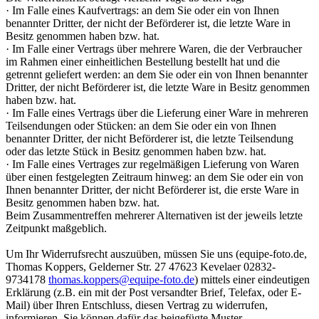
· Im Falle eines Kaufvertrags: an dem Sie oder ein von Ihnen
benannter Dritter, der nicht der Beförderer ist, die letzte Ware in
Besitz genommen haben bzw. hat.
· Im Falle einer Vertrags über mehrere Waren, die der Verbraucher
im Rahmen einer einheitlichen Bestellung bestellt hat und die
getrennt geliefert werden: an dem Sie oder ein von Ihnen benannter
Dritter, der nicht Beförderer ist, die letzte Ware in Besitz genommen
haben bzw. hat.
· Im Falle eines Vertrags über die Lieferung einer Ware in mehreren
Teilsendungen oder Stücken: an dem Sie oder ein von Ihnen
benannter Dritter, der nicht Beförderer ist, die letzte Teilsendung
oder das letzte Stück in Besitz genommen haben bzw. hat.
· Im Falle eines Vertrages zur regelmäßigen Lieferung von Waren
über einen festgelegten Zeitraum hinweg: an dem Sie oder ein von
Ihnen benannter Dritter, der nicht Beförderer ist, die erste Ware in
Besitz genommen haben bzw. hat.
Beim Zusammentreffen mehrerer Alternativen ist der jeweils letzte
Zeitpunkt maßgeblich.
Um Ihr Widerrufsrecht auszuüben, müssen Sie uns (equipe-foto.de,
Thomas Koppers, Gelderner Str. 27 47623 Kevelaer 02832-
9734178
thomas.koppers@equipe-foto.de
) mittels einer eindeutigen
Erklärung (z.B. ein mit der Post versandter Brief, Telefax, oder E-
Mail) über Ihren Entschluss, diesen Vertrag zu widerrufen,
informieren. Sie können dafür das beigefügte Muster-