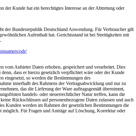
 der Kunde hat ein berechtigtes Interesse an der Abtretung oder
Recht der Bundesrepublik Deutschland Anwendung. Für Verbraucher gilt
wöhnlichen Aufenthalt hat. Gerichtsstand ist bei Streitigkeiten mit
.
consumers/odr/
om Anbieter Daten erhoben, gespeichert und verarbeitet. Dies
enn, dass er hierzu gesetzlich verpflichtet wäre oder der Kunde
sen eingesetzt, so werden die Bestimmungen des
fnahme innerhalb des Rahmens der Vertragsabwicklung und nur zu
ternehmen, das die Lieferung der Ware auftragsgemäß übernimmt,
sfristen handels- oder steuerrechtlicher Natur treffen, kann die
e keine Rückschlüssen auf personenbezogene Daten zulassen und auch
ch des Kunden werden im Rahmen der gesetzlichen Bestimmungen die
st möglich. Für Fragen und Anträge auf Löschung, Korrektur oder