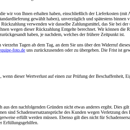
ie wir von Ihnen erhalten haben, einschließlich der Lieferkosten (mit 
 Standardlieferung gewählt haben), unverzüglich und spätestens binnen
se Rückzahlung verwenden wir dasselbe Zahlungsmittel, das Sie bei der 
 Ihnen wegen dieser Rückzahlung Entgelte berechnet. Wir können die 
zurückgesandt haben, je nachdem, welches der frühere Zeitpunkt ist.
n vierzehn Tagen ab dem Tag, an dem Sie uns über den Widerruf dieses
quipe-foto.de
uns zurückzusenden oder zu übergeben. Die Frist ist gew
 wenn dieser Wertverlust auf einen zur Prüfung der Beschaffenheit, 
aus den nachfolgenden Gründen nicht etwas anderes ergibt. Dies gilt au
en sind Schadensersatzansprüche des Kunden wegen Verletzung des Le
erweise erfüllt werden müssen. Ebenso gilt dies nicht für Schadensersa
er Erfüllungsgehilfen.