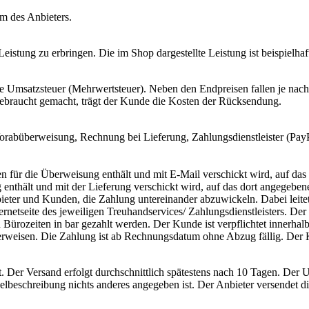
um des Anbieters.
 Leistung zu erbringen. Die im Shop dargestellte Leistung ist beispielhaf
e Umsatzsteuer (Mehrwertsteuer). Neben den Endpreisen fallen je nach
Gebraucht gemacht, trägt der Kunde die Kosten der Rücksendung.
orabüberweisung, Rechnung bei Lieferung, Zahlungsdienstleister (Pay
n für die Überweisung enthält und mit E-Mail verschickt wird, auf d
 enthält und mit der Lieferung verschickt wird, auf das dort angegeb
bieter und Kunden, die Zahlung untereinander abzuwickeln. Dabei leite
nternetseite des jeweiligen Treuhandservices/ Zahlungsdienstleisters. 
 Bürozeiten in bar gezahlt werden. Der Kunde ist verpflichtet innerh
erweisen. Die Zahlung ist ab Rechnungsdatum ohne Abzug fällig. Der
Der Versand erfolgt durchschnittlich spätestens nach 10 Tagen. Der U
ikelbeschreibung nichts anderes angegeben ist. Der Anbieter versendet d