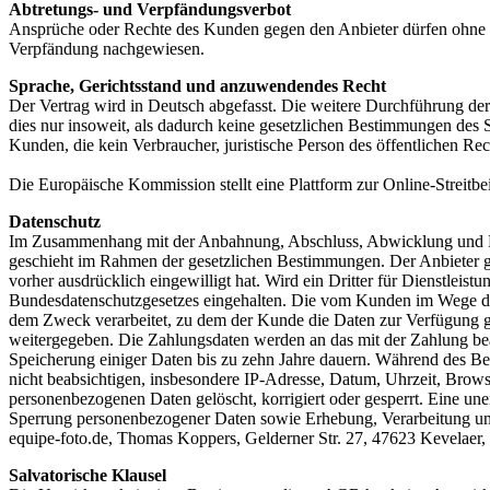
Abtretungs- und Verpfändungsverbot
Ansprüche oder Rechte des Kunden gegen den Anbieter dürfen ohne de
Verpfändung nachgewiesen.
Sprache, Gerichtsstand und anzuwendendes Recht
Der Vertrag wird in Deutsch abgefasst. Die weitere Durchführung der
dies nur insoweit, als dadurch keine gesetzlichen Bestimmungen des S
Kunden, die kein Verbraucher, juristische Person des öffentlichen Rec
Die Europäische Kommission stellt eine Plattform zur Online-Streitbe
Datenschutz
Im Zusammenhang mit der Anbahnung, Abschluss, Abwicklung und Rü
geschieht im Rahmen der gesetzlichen Bestimmungen. Der Anbieter gib
vorher ausdrücklich eingewilligt hat. Wird ein Dritter für Dienstl
Bundesdatenschutzgesetzes eingehalten. Die vom Kunden im Wege der
dem Zweck verarbeitet, zu dem der Kunde die Daten zur Verfügung g
weitergegeben. Die Zahlungsdaten werden an das mit der Zahlung beauf
Speicherung einiger Daten bis zu zehn Jahre dauern. Während des B
nicht beabsichtigen, insbesondere IP-Adresse, Datum, Uhrzeit, Brow
personenbezogenen Daten gelöscht, korrigiert oder gesperrt. Eine u
Sperrung personenbezogener Daten sowie Erhebung, Verarbeitung u
equipe-foto.de, Thomas Koppers, Gelderner Str. 27, 47623 Kevelaer,
Salvatorische Klausel