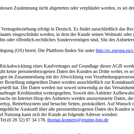
ssen Zustimmung nicht abgetreten oder verpfändet werden, es sei denn
 Vertragsbeziehung erfolgt in Deutsch. Es findet ausschließlich das 
taates eingeschränkt werden, in dem der Kunde seinen Wohnsitz oder ge
hts oder öffentlich-rechtliches Sondervermögen sind, Sitz des Anbieters
ilegung (OS) bereit. Die Plattform finden Sie unter
http://ec.europa.eu/
ckabwicklung eines Kaufvertrages auf Grundlage dieser AGB werden v
t keine personenbezogenen Daten des Kunden an Dritte weiter, es sei d
eistungen im Zusammenhang mit der Abwicklung von Verarbeitungsprozes
 Bestellung mitgeteilten Daten werden ausschließlich zur Kontaktau
estellt hat. Die Daten werden nur soweit notwendig an das Versandun
tragte Kreditinstitut weitergegeben. Soweit den Anbieter Aufbewahrung
esuchs im Internet-Shop des Anbieters werden anonymisierte Daten, di
sertyp, Betriebssystem und besuchte Seiten, protokolliert. Auf Wuns
nentgeltliche Auskunft über alle personenbezogenen Daten des Kunden i
nd Nutzung kann sich der Kunde an folgende Adresse wenden:
 Tel.(0 28 32) 97 34 178,
thomas.koppers@equipe-foto.de