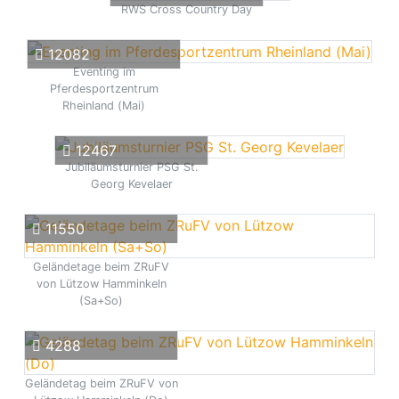
RWS Cross Country Day
12082
Eventing im
Pferdesportzentrum
Rheinland (Mai)
12467
Jubiläumsturnier PSG St.
Georg Kevelaer
11550
Geländetage beim ZRuFV
von Lützow Hamminkeln
(Sa+So)
4288
Geländetag beim ZRuFV von