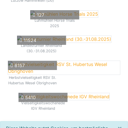
Lützow Hamminkeln (Do)
127
Luhmühlen Horse Trials
2025
11524
Landesturnier Rheinland
(30.-31.08.2025)
8157
Herbstvielseitigkeit RSV St.
Hubertus Wesel Obrighoven
5410
Vielseitigkeitswochenede
IGV Rheinland